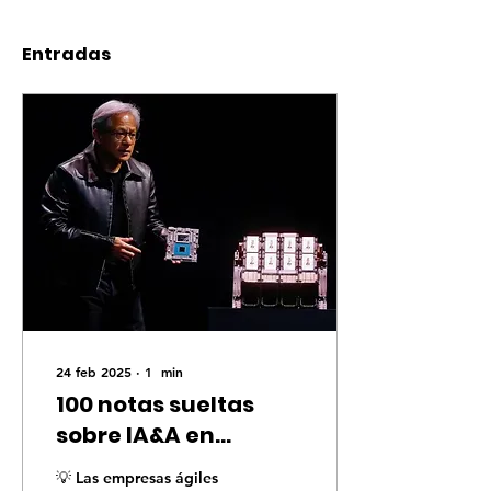
Entradas
24 feb 2025
∙
1
min
100 notas sueltas
sobre IA&A en
negocios (5/100)
💡 Las empresas ágiles