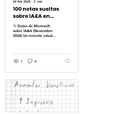
24 feb 2025
∙
2
min
100 notas sueltas
sobre IA&A en
negocios (4/100)
💡 Datos de Microsoft
sobre IA&A (Noviembre
2024) Un reciente estudio
de IDC, patrocinado por
Microsoft, revela tres
hallazgos clave...
1
0