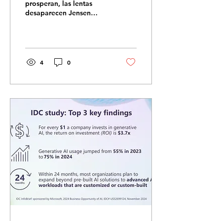
prosperan, las lentas
desaparecen Jensen
Huang, CEO de NVIDIA,
lo dijo claro en la
Universidad Nacional de
Taiwán:...
4
0