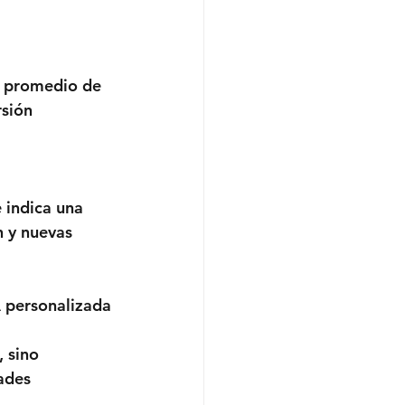
o promedio de 
rsión 
 indica una 
 y nuevas 
A personalizada
 sino 
ades 