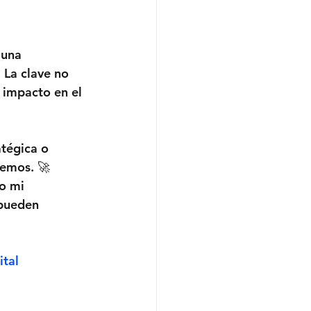
 una 
 La clave no 
 impacto en el 
tégica o 
emos. 🚀 
o mi 
pueden 
ital