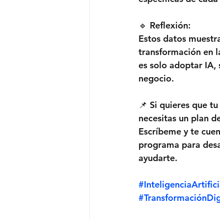
🔹 Reflexión:
Estos datos muestra
transformación en l
es solo adoptar IA, 
negocio.
📌 Si quieres que t
necesitas un plan d
Escríbeme y te cue
programa para desa
ayudarte.
#InteligenciaArtifici
#TransformaciónDig