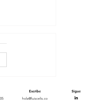
notas sueltas sobre
 en negocios (2/100)
Escribe
Sigue
005
hola@luiscelis.co