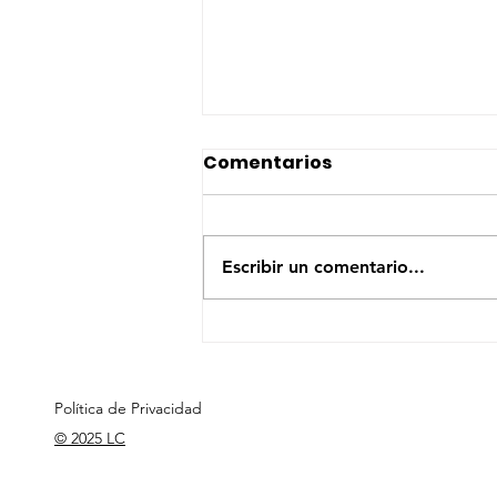
Comentarios
Escribir un comentario...
100 notas sueltas sobre
IA&A en negocios (5/100)
Política de Privacidad
© 2025 LC