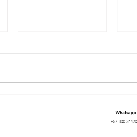
100 notas sueltas sobre
100 
IA&A en negocios (3/100)
IA&A
Whatsapp
+57 300 3442